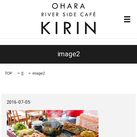
メ
image2
TOP
[]
image2
2016-07-05