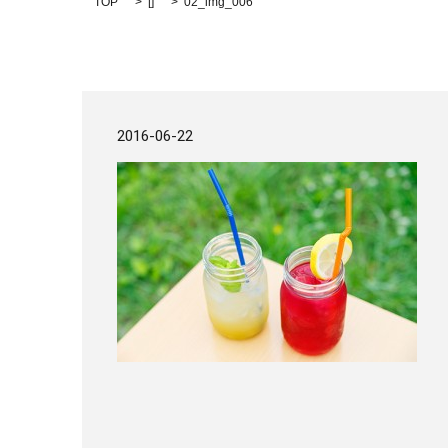
TOP
[]
02_img_006
2016-06-22