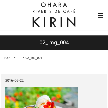
メ
02_img_004
TOP
[]
02_img_004
2016-06-22