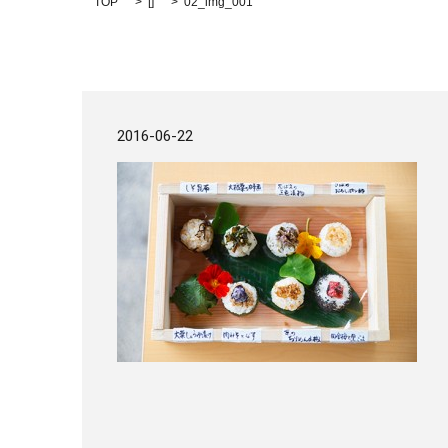
TOP
[]
02_img_001
2016-06-22